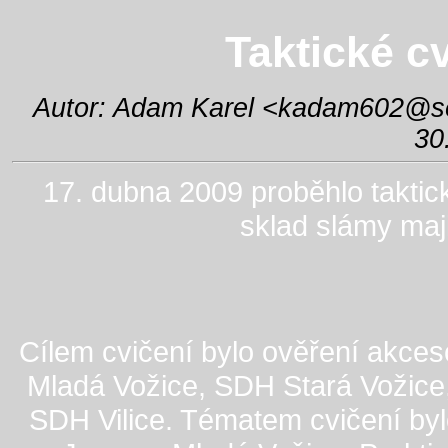
Taktické c
Autor: Adam Karel <
kadam602@s
30
17. dubna 2009 proběhlo taktic
sklad slámy maji
Cílem cvičení bylo ověření akc
Mladá Vožice, SDH Stará Vožic
SDH Vilice. Tématem cvičení byl