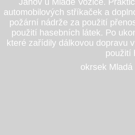
Janov u Mladé Vožice. Praktic
automobilových stříkaček a dopln
požární nádrže za použití přen
použití hasebních látek. Po uko
které zařídily dálkovou dopravu
použi
okrsek Mladá