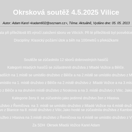
Okrsková soutěž 4.5.2025 Vilice
Autor: Adam Karel <
kadam602@seznam.cz
>, Téma: Aktuálně, Vydáno dne: 05. 05. 2013
 při příležitosti 85.výročí založení sboru ve Vilicích. Při té příležitosti byl posv
Disciplíny: Klasický požární útok a běh na 100metrů s překážkami
Soutěže se zúčastnilo 12 sborů dobrovolných hasičů
Kategorii mladých hasičů se zúšastmnili družstva z Mladé Vožice a Bělče.
adších na 1.místě se umístílo družstvo z Bělče a na 2.místě se umístilo družstvo z 
 umístilo na 1. místě družstvo z Bělče na 2.místě družstvo z Mladé Vožice a na 3.mís
o z Bělče a na druhém místě družstvo z Noskova a na 3. místě družstvo z Vilic. Jako
Kategorie ženy II. se zúčastnilo jako jedinné družstvo žen z Hlasiva.
družstvo z Řemíčova na 3. místě se umístilo družstvo z Mladé Vožice na 4.místě dru
vo z Blanice na 8. místě družstvo z Vilic.Jako hosté se zúčastnila družstva z Kambe
 družtvo z Hlasiva na 3.místě družstvo z Řemíčova na 4.místě se umístilo družstvo z 
Za SDH Okrsek Mladá Vožice Karel Adam