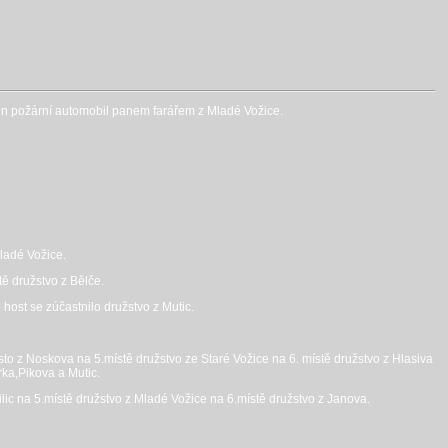
ědcen požární automobil panem farářem z Mladé Vožice.
Mladé Vožice.
tě družstvo z Bělče.
 host se zúčastnilo družstvo z Mutic.
žsto z Noskova na 5.místě družstvo ze Staré Vožice na 6. místě družstvo z Hlasiva
rka,Pikova a Mutic.
Vilic na 5.místě družstvo z Mladé Vožice na 6.místě družstvo z Janova.