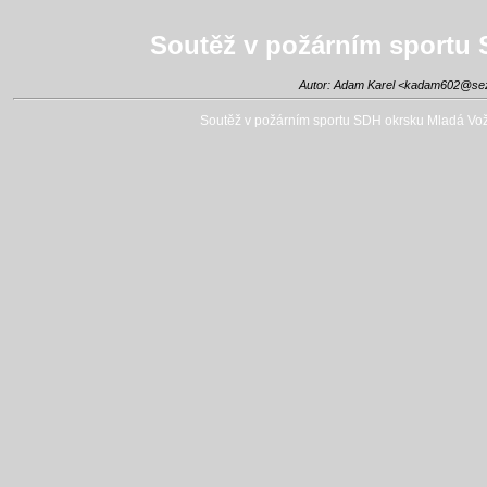
Soutěž v požárním sportu 
Autor: Adam Karel <
kadam602@se
Soutěž v požárním sportu SDH okrsku Mladá Vožic