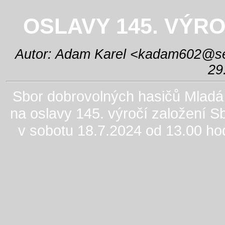
OSLAVY 145. VÝR
Autor: Adam Karel <
kadam602@s
29
Sbor dobrovolných hasičů Mladá
na oslavy 145. výročí založení S
v sobotu 18.7.2024 od 13.00 ho