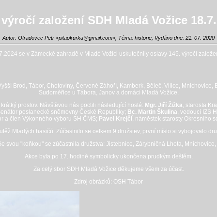
 výročí založení SDH Mladá Vožice 18.7
Autor: Otradovec Petr <
pitaokurka@gmail.com
>, Téma: historie, Vydáno dne: 21. 07. 2020
.2024 se v Zámecké zahradě v Mladé Vožici uskutečnily oslavy 145. výročí založe
yšší Brod, Tábor, Chotoviny, Červené Záhoří, Kamberk, Běleč, Vilice, Mnichovice, B
Sudoměřice u Tábora, Janov a domácí Mladá Vožice.
rátký proslov. Návštěvou nás poctili následující hosté:
Mgr.
Jiří Žižka
, starosta K
a senátor poslanecké sněmovny České Republiky;
Bc. Martin Škulina
, vedoucí IZS 
or a člen Výkonného výboru SH ČMS;
Pavel Krejčí
, náměstek starosty Okresního s
utěž Mladých hasičů. Zúčastnilo se celkem 9 družstev, první místo si vybojovalo d
Se svou "koňkou" se zúčastnila družstva: Jistebnice, Zárybničná Lhota, Mnichovic
Akce byla po 17. hodině symbolicky ukončena prudkým deštěm.
Za celý sbor SDH Mladá Vožice děkujeme všem za účast.
Zdroj obrázků: OSH Tábor