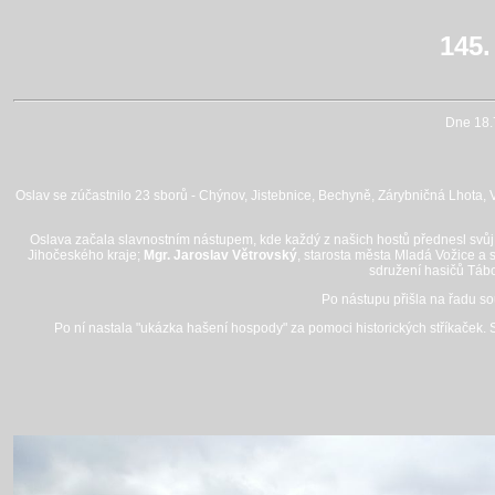
145.
Dne 18.7
Oslav se zúčastnilo 23 sborů - Chýnov, Jistebnice, Bechyně, Zárybničná Lhota, V
Oslava začala slavnostním nástupem, kde každý z našich hostů přednesl svůj k
Jihočeského kraje;
Mgr. Jaroslav Větrovský
, starosta města Mladá Vožice 
sdružení hasičů Táb
Po nástupu přišla na řadu so
Po ní nastala "ukázka hašení hospody" za pomoci historických stříkaček. 