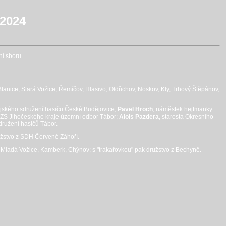
.2024
ní sboru.
lanice, Stará Vožice, Řemíčov, Hlasivo, Oldřichov, Noskov, Kly, Trhový Štěpánov,
rajského sdružení hasičů České Budějovice;
Pavel Hroch
, náměstek hejtmanky
HZS Jihočeského kraje územní odbor Tábor;
Alois Pazdera
, starosta Okresního
družení hasičů Tábor.
ružstvo z SDH Červené Záhoří.
e, Mladá Vožice, Kamberk, Chýnov; s "trakařovkou" pak družstvo z Bechyně.