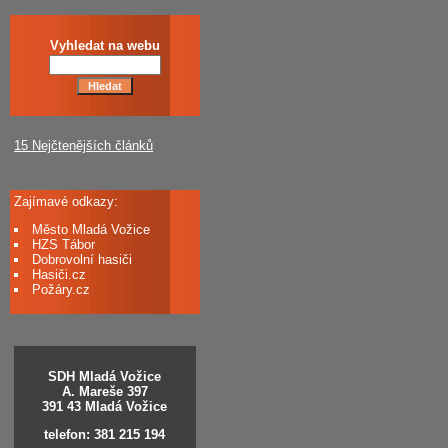
Vyhledat na webu
15 Nejčtenějších článků
Zajímavé odkazy:
Město Mladá Vožice
HZS Tábor
Dobrovolní hasiči
Hasiči.cz
Požáry.cz
SDH Mladá Vožice
A. Mareše 397
391 43 Mladá Vožice
telefon: 381 215 194