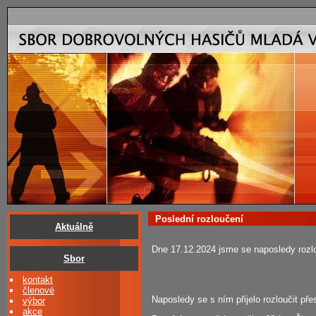
Poslední rozloučení
Aktuálně
Dne 17.12.2024 jsme se naposledy rozl
Sbor
kontakt
členové
Naposledy se s ním přijelo rozloučit př
výbor
akce