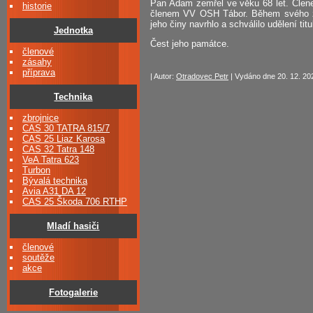
Pan Adam zemřel ve věku 68 let. Členem
historie
členem VV OSH Tábor. Během svého ži
jeho činy navrhlo a schválilo udělení tit
Jednotka
Čest jeho památce.
členové
zásahy
příprava
| Autor:
Otradovec Petr
| Vydáno dne 20. 12. 202
Technika
zbrojnice
CAS 30 TATRA 815/7
CAS 25 Liaz Karosa
CAS 32 Tatra 148
VeA Tatra 623
Turbon
Bývalá technika
Avia A31 DA 12
CAS 25 Škoda 706 RTHP
Mladí hasiči
členové
soutěže
akce
Fotogalerie