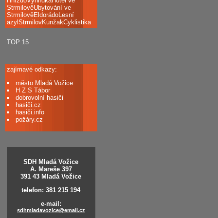
HnízdoVyhlídkaHotel ve
StrmilověUbytování ve
StrmilověEldorádoLesní
azylStrmilovKunžakCyklistika
TOP 15
zajímavé odkazy:
město Mladá Vožice
H Z S Tábor
dobrovolní hasiči
hasiči.cz
hasiči.info
požáry.cz
SDH Mladá Vožice
A. Mareše 397
391 43 Mladá Vožice
telefon: 381 215 194
e-mail:
sdhmladavozice@email.cz