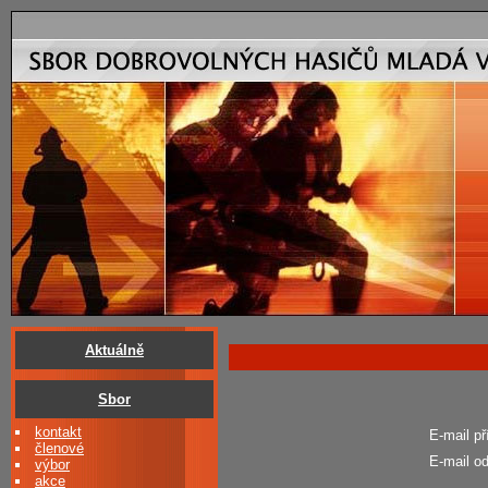
Aktuálně
Sbor
kontakt
E-mail př
členové
E-mail od
výbor
akce