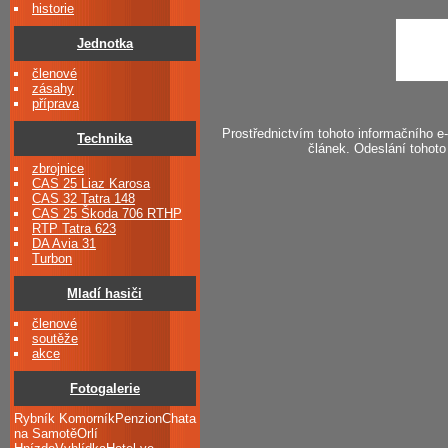
historie
Jednotka
členové
zásahy
příprava
Prostřednictvím tohoto informačního 
Technika
článek. Odeslání tohoto
zbrojnice
CAS 25 Liaz Karosa
CAS 32 Tatra 148
CAS 25 Škoda 706 RTHP
RTP Tatra 623
DA Avia 31
Turbon
Mladí hasiči
členové
soutěže
akce
Fotogalerie
Rybník KomorníkPenzionChata
na SamotěOrlí