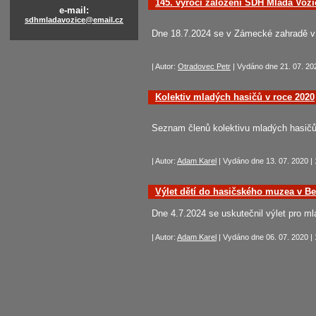
145. výročí založení SDH Mladá Voži
e-mail:
sdhmladavozice@email.cz
Dne 18.7.2024 se v Zámecké zahradě v M
| Autor:
Otradovec Petr
| Vydáno dne 21. 07. 202
Kolektiv mladých hasičů v roce 2020
Seznam členů kolektivu mladých hasičů
| Autor:
Adam Karel
| Vydáno dne 13. 07. 2020 | 
Výlet dětí do hasičského muzea v Be
Dne 4.7.2024 se uskutečnil výlet pro 
| Autor:
Adam Karel
| Vydáno dne 06. 07. 2020 | 