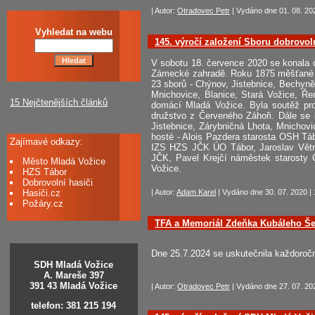
| Autor:
Otradovec Petr
| Vydáno dne 01. 08. 202
Vyhledat na webu
145. výročí založení Sboru dobrovo
V sobotu 18. července 2020 se konala o
Zámecké zahradě. Roku 1875 měšťané a 
23 sborů - Chýnov, Jistebnice, Bechyně
Mnichovice, Blanice, Stará Vožice, Ře
15 Nejčtenějších článků
domácí Mladá Vožice. Byla soutěž pro
družstvo z Červeného Záhoři. Dále se 
Jistebnice, Zárybničná Lhota, Mnichov
hosté - Alois Pazdera starosta OSH Tá
Zajímavé odkazy:
IZS HZS JČK ÚO Tábor, Jaroslav Větr
JČK, Pavel Krejčí náměstek staro
Město Mladá Vožice
Vožice.
HZS Tábor
Dobrovolní hasiči
Hasiči.cz
| Autor:
Adam Karel
| Vydáno dne 30. 07. 2020 | 
Požáry.cz
TFA a Memoriál Zdeňka Kubáleho Šel
Dne 25.7.2024 se uskutečnila každoroč
SDH Mladá Vožice
A. Mareše 397
391 43 Mladá Vožice
| Autor:
Otradovec Petr
| Vydáno dne 27. 07. 202
telefon: 381 215 194