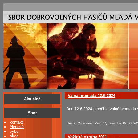
Valná hromada 12.6.2024
Aktuálně
Dne 12.6.2024 proběhla valná hromada 
Sbor
kontakt
| Autor:
Otradovec Petr
| Vydáno dne 15. 06. 202
členové
výbor
akce
Vožické okruhy 2021