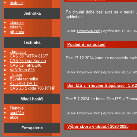
historie
Po dlouhé době bez akcí se v neděli 
Jednotka
cyklistice.
členové
zásahy
| Autor:
Otradovec Petr
| Vydáno dne 17. 05. 202
příprava
Technika
Poslední rozloučení
zbrojnice
CAS 30 TATRA 815/7
Dne 17.12.2024 jsme se naposledy rozl
CAS 25 Liaz Karosa
CAS 32 Tatra 148
VeA Tatra 623
| Autor:
Otradovec Petr
| Vydáno dne 20. 12. 202
Turbon
Bývalá technika
Avia A31 DA 12
Den IZS v Trhovém Štěpánově - 5.9.
CAS 25 Škoda 706 RTHP
Dne 5.7.2024 se konal Den IZS v Trho
Mladí hasiči
členové
soutěže
| Autor:
Otradovec Petr
| Vydáno dne 06. 09. 202
akce
Výbor sboru v období 2020-2025
Fotogalerie