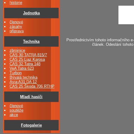
historie
Jednotka
členové
zásahy
příprava
Prostřednictvím tohoto informačního 
Technika
článek. Odeslání tohoto
zbrojnice
CAS 30 TATRA 815/7
CAS 25 Liaz Karosa
CAS 32 Tatra 148
VeA Tatra 623
Turbon
Bývalá technika
Avia A31 DA 12
CAS 25 Škoda 706 RTHP
Mladí hasiči
členové
soutěže
akce
Fotogalerie