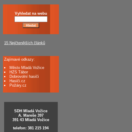
Vyhledat na webu
15 Nejčtenějších článků
Zajímavé odkazy:
Město Mladá Vožice
HZS Tábor
Dobrovolní hasiči
Hasiči.cz
Požáry.cz
SDH Mladá Vožice
A. Mareše 397
391 43 Mladá Vožice
telefon: 381 215 194