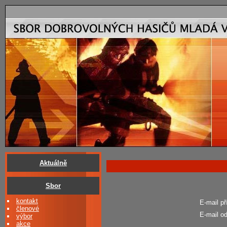
Aktuálně
Sbor
kontakt
E-mail př
členové
E-mail od
výbor
akce