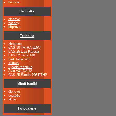
historie
Jednotka
členové
zásahy
příprava
Technika
zbrojnice
CAS 30 TATRA 815/7
CAS 25 Liaz Karosa
CAS 32 Tatra 148
VeA Tatra 623
Turbon
Bývalá technika
Avia A31 DA 12
CAS 25 Škoda 706 RTHP
Mladí hasiči
členové
soutěže
akce
Fotogalerie