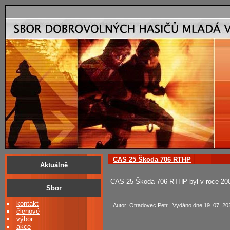
CAS 25 Škoda 706 RTHP
Aktuálně
CAS 25 Škoda 706 RTHP byl v roce 200
Sbor
kontakt
| Autor:
Otradovec Petr
| Vydáno dne 19. 07. 202
členové
výbor
akce