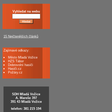
Vyhledat na webu
15 Nejčtenějších článků
Zajímavé odkazy:
Město Mladá Vožice
HZS Tábor
Dobrovolní hasiči
Hasiči.cz
Požáry.cz
SDH Mladá Vožice
A. Mareše 397
391 43 Mladá Vožice
telefon: 381 215 194