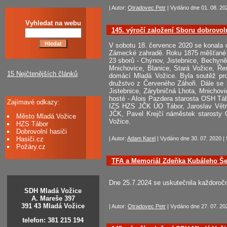
| Autor:
Otradovec Petr
| Vydáno dne 01. 08. 202
Vyhledat na webu
145. výročí založení Sboru dobrovo
V sobotu 18. července 2020 se konala o
Zámecké zahradě. Roku 1875 měšťané a 
23 sborů - Chýnov, Jistebnice, Bechyně
Mnichovice, Blanice, Stará Vožice, Ře
15 Nejčtenějších článků
domácí Mladá Vožice. Byla soutěž pro
družstvo z Červeného Záhoři. Dále se 
Jistebnice, Zárybničná Lhota, Mnichov
hosté - Alois Pazdera starosta OSH Tá
Zajímavé odkazy:
IZS HZS JČK ÚO Tábor, Jaroslav Větr
JČK, Pavel Krejčí náměstek staro
Město Mladá Vožice
Vožice.
HZS Tábor
Dobrovolní hasiči
Hasiči.cz
| Autor:
Adam Karel
| Vydáno dne 30. 07. 2020 | 
Požáry.cz
TFA a Memoriál Zdeňka Kubáleho Šel
Dne 25.7.2024 se uskutečnila každoroč
SDH Mladá Vožice
A. Mareše 397
391 43 Mladá Vožice
| Autor:
Otradovec Petr
| Vydáno dne 27. 07. 202
telefon: 381 215 194