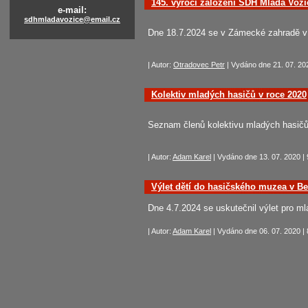
145. výročí založení SDH Mladá Voži
e-mail:
sdhmladavozice@email.cz
Dne 18.7.2024 se v Zámecké zahradě v M
| Autor:
Otradovec Petr
| Vydáno dne 21. 07. 202
Kolektiv mladých hasičů v roce 2020
Seznam členů kolektivu mladých hasičů
| Autor:
Adam Karel
| Vydáno dne 13. 07. 2020 | 
Výlet dětí do hasičského muzea v Be
Dne 4.7.2024 se uskutečnil výlet pro 
| Autor:
Adam Karel
| Vydáno dne 06. 07. 2020 | 