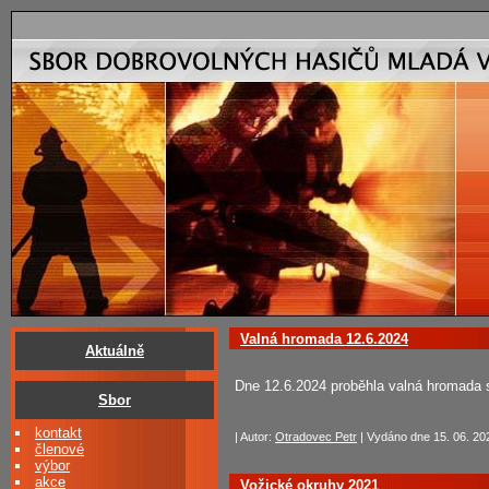
Valná hromada 12.6.2024
Aktuálně
Dne 12.6.2024 proběhla valná hromada 
Sbor
kontakt
| Autor:
Otradovec Petr
| Vydáno dne 15. 06. 202
členové
výbor
akce
Vožické okruhy 2021