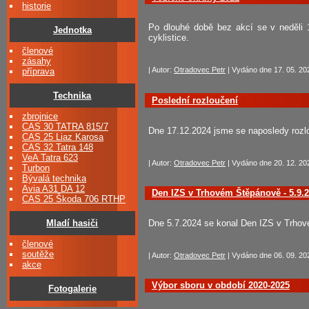
historie
Po dlouhé době bez akcí se v neděli 
Jednotka
cyklistice.
členové
zásahy
| Autor:
Otradovec Petr
| Vydáno dne 17. 05. 202
příprava
Technika
Poslední rozloučení
zbrojnice
CAS 30 TATRA 815/7
Dne 17.12.2024 jsme se naposledy rozl
CAS 25 Liaz Karosa
CAS 32 Tatra 148
VeA Tatra 623
| Autor:
Otradovec Petr
| Vydáno dne 20. 12. 202
Turbon
Bývalá technika
Avia A31 DA 12
Den IZS v Trhovém Štěpánově - 5.9.
CAS 25 Škoda 706 RTHP
Dne 5.7.2024 se konal Den IZS v Trho
Mladí hasiči
členové
soutěže
| Autor:
Otradovec Petr
| Vydáno dne 06. 09. 202
akce
Výbor sboru v období 2020-2025
Fotogalerie