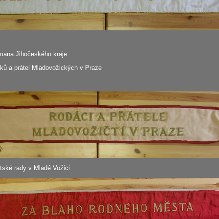
tmana Jihočeského kraje
áků a prátel Mladovožických v Praze
tské rady v Mladé Vožici