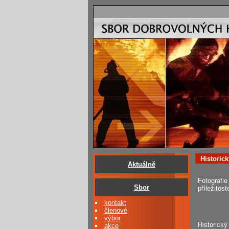
Historic
Aktuálně
Fotografi
Sbor
příležitost
kontakt
členové
výbor
Historický
akce