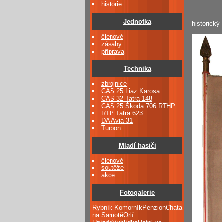
historie
Jednotka
historický
členové
zásahy
příprava
Technika
zbrojnice
CAS 25 Liaz Karosa
CAS 32 Tatra 148
CAS 25 Škoda 706 RTHP
RTP Tatra 623
DA Avia 31
Turbon
Mladí hasiči
členové
soutěže
akce
Fotogalerie
Rybník KomorníkPenzionChata
na SamotěOrlí