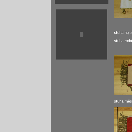
stuha hej
stuha rod
stuha měs