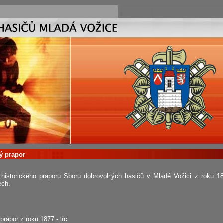
ký prapor
e historického praporu Sboru dobrovolných hasičů v Mladé Vožici z roku 18
ech.
 prapor z roku 1877 - líc