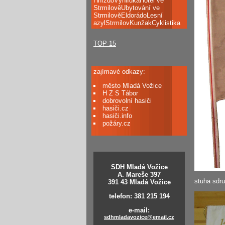
HnízdoVyhlídkaHotel ve
StrmilověUbytování ve
StrmilověEldorádoLesní
azylStrmilovKunžakCyklistika
TOP 15
zajímavé odkazy:
město Mladá Vožice
H Z S Tábor
dobrovolní hasiči
hasiči.cz
hasiči.info
požáry.cz
SDH Mladá Vožice
A. Mareše 397
stuha sdr
391 43 Mladá Vožice
telefon: 381 215 194
e-mail:
sdhmladavozice@email.cz