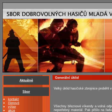
Generální úklid
Aktuálně
Velký úklid hasičské zbrojnice proběhl 
Sbor
kontakt
členové
Všechny březnové víkendy a volná odpol
výbor
nepotřebný materiál. Pak přišlo na řa
akce