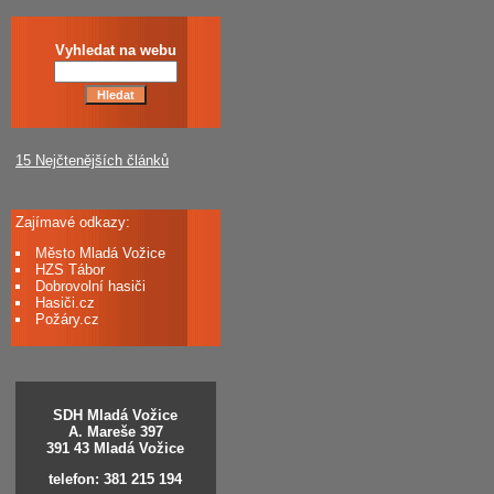
Vyhledat na webu
15 Nejčtenějších článků
Zajímavé odkazy:
Město Mladá Vožice
HZS Tábor
Dobrovolní hasiči
Hasiči.cz
Požáry.cz
SDH Mladá Vožice
A. Mareše 397
391 43 Mladá Vožice
telefon: 381 215 194