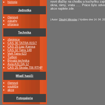
nové dlažby na chodbu a kuchyňku zajis
historie
okna, rámy, vrata ..... Práce bylo od
akce najdete zde.
Jednotka
členové
| Autor:
Dlouhý Miroslav
| Vydáno dne 14. 04. 20
zásahy
příprava
Technika
zbrojnice
CAS 30 TATRA 815/7
CAS 25 Liaz Karosa
CAS 32 Tatra 148
VeA Tatra 623
Turbon
Bývalá technika
Avia A31 DA 12
CAS 25 Škoda 706 RTHP
Mladí hasiči
členové
soutěže
akce
Fotogalerie