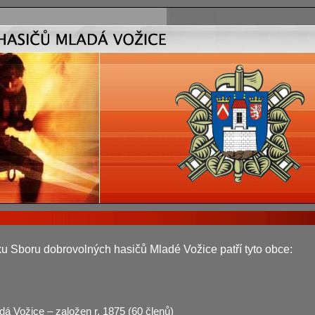
u Sboru dobrovolných hasičů Mladé Vožice patří tyto obce:
á Vožice – založen r. 1875 (60 členů)