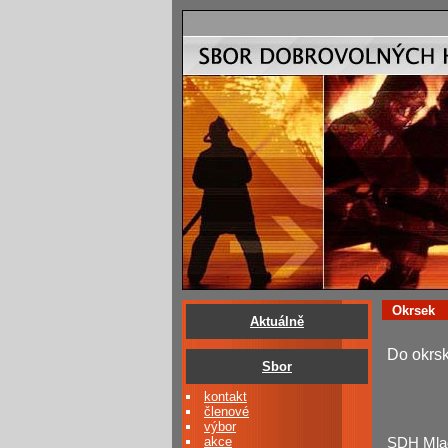
Okrsek
Aktuálně
Do okrsk
Sbor
kontakt
členové
výbor
akce
SDH Mlad