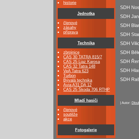
historie
SDH Nosk
Jednotka
SDH Jano
členové
SDH Blani
zásahy
příprava
SDH Stará
Technika
SDH Vilic
zbrojnice
SDH Běleč
CAS 30 TATRA 815/7
SDH Řemí
CAS 25 Liaz Karosa
CAS 32 Tatra 148
SDH Hlasi
VeA Tatra 623
Turbon
SDH Rašo
Bývalá technika
Avia A31 DA 12
CAS 25 Škoda 706 RTHP
Mladí hasiči
| Autor:
Dlou
členové
soutěže
akce
Fotogalerie