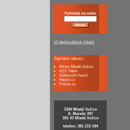
Vyhledat na webu
15 Nejčtenějších článků
Zajímavé odkazy:
Město Mladá Vožice
HZS Tábor
Dobrovolní hasiči
Hasiči.cz
Požáry.cz
SDH Mladá Vožice
A. Mareše 397
391 43 Mladá Vožice
telefon: 381 215 194