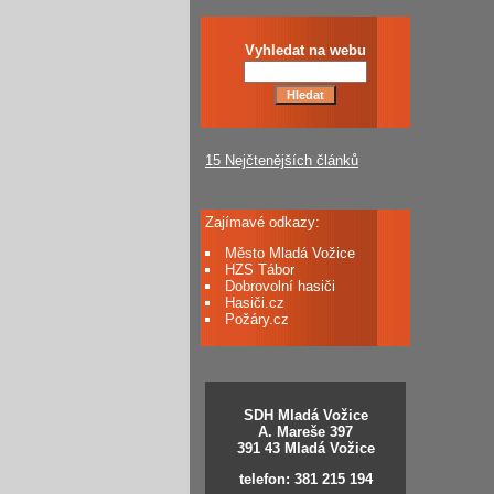
Vyhledat na webu
15 Nejčtenějších článků
Zajímavé odkazy:
Město Mladá Vožice
HZS Tábor
Dobrovolní hasiči
Hasiči.cz
Požáry.cz
SDH Mladá Vožice
A. Mareše 397
391 43 Mladá Vožice
telefon: 381 215 194