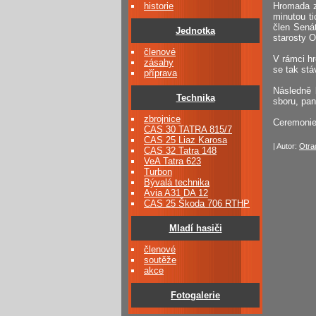
historie
Hromada za
minutou t
člen Sená
Jednotka
starosty 
členové
V rámci h
zásahy
se tak stá
příprava
Následně 
Technika
sboru, pa
zbrojnice
Ceremonie
CAS 30 TATRA 815/7
CAS 25 Liaz Karosa
| Autor:
Otra
CAS 32 Tatra 148
VeA Tatra 623
Turbon
Bývalá technika
Avia A31 DA 12
CAS 25 Škoda 706 RTHP
Mladí hasiči
členové
soutěže
akce
Fotogalerie