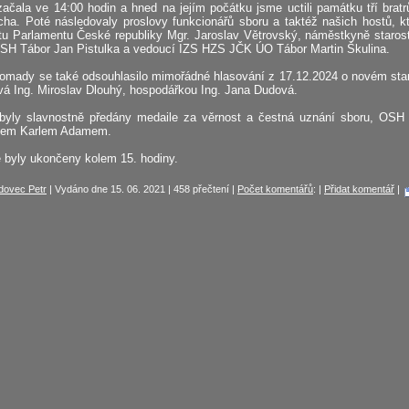
čala ve 14:00 hodin a hned na jejím počátku jsme uctili památku tří bratrů
icha. Poté následovaly proslovy funkcionářů sboru a taktéž našich hostů, k
tu Parlamentu České republiky Mgr. Jaroslav Větrovský, náměstkyně staro
OSH Tábor Jan Pistulka a vedoucí IZS HZS JČK ÚO Tábor Martin Škulina.
romady se také odsouhlasilo mimořádné hlasování z 17.12.2024 o novém star
vá Ing. Miroslav Dlouhý, hospodářkou Ing. Jana Dudová.
byly slavnostně předány medaile za věrnost a čestná uznání sboru, OSH 
nem Karlem Adamem.
 byly ukončeny kolem 15. hodiny.
dovec Petr
| Vydáno dne 15. 06. 2021 | 458 přečtení |
Počet komentářů
: |
Přidat komentář
|