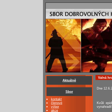
Valná hr
Aktuálně
Dne 12.6.
Sbor
kontakt
členové
Kvůli epi
výbor
vynahradil
akce