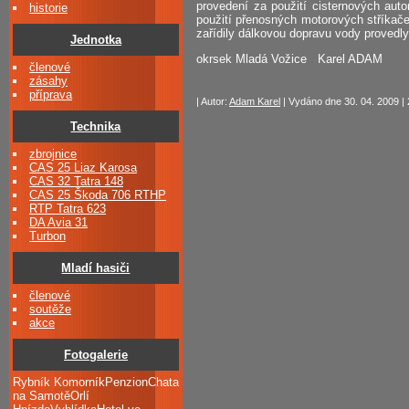
provedení za použití cisternových aut
historie
použití přenosných motorových stříkače
zařídily dálkovou dopravu vody prov
Jednotka
okrsek Mladá Vožice Karel ADAM
členové
zásahy
příprava
| Autor:
Adam Karel
| Vydáno dne 30. 04. 2009 | 
Technika
zbrojnice
CAS 25 Liaz Karosa
CAS 32 Tatra 148
CAS 25 Škoda 706 RTHP
RTP Tatra 623
DA Avia 31
Turbon
Mladí hasiči
členové
soutěže
akce
Fotogalerie
Rybník KomorníkPenzionChata
na SamotěOrlí