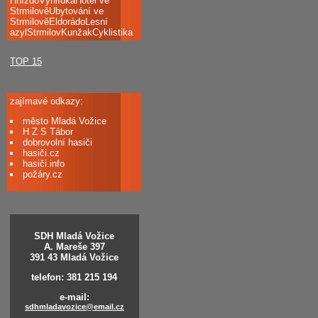
HnízdoVyhlídkaHotel ve
StrmilověUbytování ve
StrmilověEldorádoLesní
azylStrmilovKunžakCyklistika
TOP 15
zajímavé odkazy:
město Mladá Vožice
H Z S Tábor
dobrovolní hasiči
hasiči.cz
hasiči.info
požáry.cz
SDH Mladá Vožice
A. Mareše 397
391 43 Mladá Vožice
telefon: 381 215 194
e-mail:
sdhmladavozice@email.cz