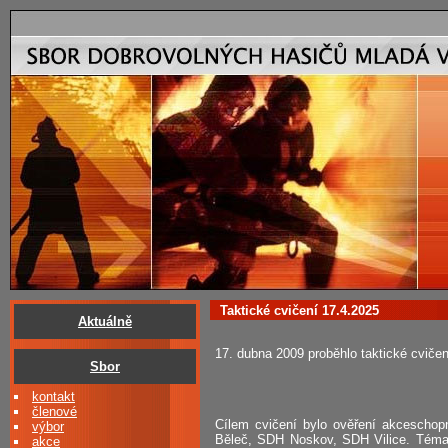
Taktické cvičení 17.4.2025
Aktuálně
17. dubna 2009 proběhlo taktické cviče
Sbor
kontakt
členové
Cílem cvičení bylo ověření akcescho
výbor
Běleč, SDH Noskov, SDH Vilice. Témat
akce