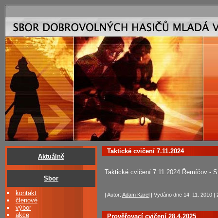
Taktické cvičení 7.11.2024
Aktuálně
Taktické cvičení 7.11.2024 Řemíčov - St
Sbor
kontakt
| Autor:
Adam Karel
| Vydáno dne 14. 11. 2010 | 
členové
výbor
akce
Prověřovací cvičení 28.4.2025