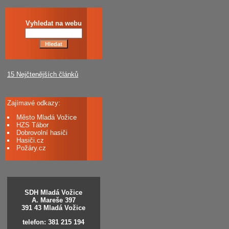
Vyhledat na webu
15 Nejčtenějších článků
Zajímavé odkazy:
Město Mladá Vožice
HZS Tábor
Dobrovolní hasiči
Hasiči.cz
Požáry.cz
SDH Mladá Vožice
A. Mareše 397
391 43 Mladá Vožice
telefon: 381 215 194