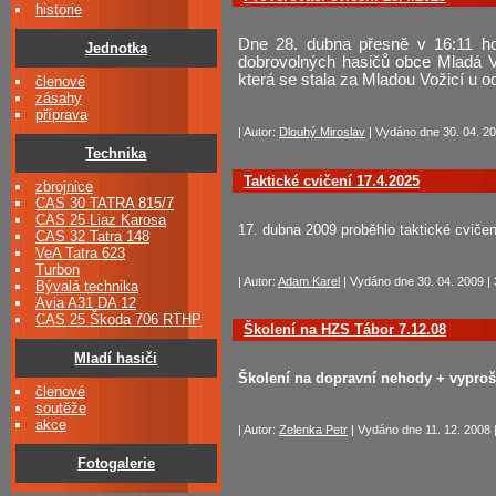
historie
Dne 28. dubna přesně v 16:11 hod
Jednotka
dobrovolných hasičů obce Mladá Vo
která se stala za Mladou Vožicí u o
členové
zásahy
příprava
| Autor:
Dlouhý Miroslav
| Vydáno dne 30. 04. 20
Technika
Taktické cvičení 17.4.2025
zbrojnice
CAS 30 TATRA 815/7
CAS 25 Liaz Karosa
17. dubna 2009 proběhlo taktické cviče
CAS 32 Tatra 148
VeA Tatra 623
Turbon
| Autor:
Adam Karel
| Vydáno dne 30. 04. 2009 | 
Bývalá technika
Avia A31 DA 12
CAS 25 Škoda 706 RTHP
Školení na HZS Tábor 7.12.08
Mladí hasiči
Školení na dopravní nehody + vyproš
členové
soutěže
akce
| Autor:
Zelenka Petr
| Vydáno dne 11. 12. 2008 
Fotogalerie