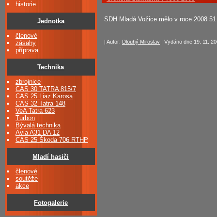
historie
SDH Mladá Vožice mělo v roce 2008 51 
Jednotka
členové
| Autor:
Dlouhý Miroslav
| Vydáno dne 19. 11. 20
zásahy
příprava
Technika
zbrojnice
CAS 30 TATRA 815/7
CAS 25 Liaz Karosa
CAS 32 Tatra 148
VeA Tatra 623
Turbon
Bývalá technika
Avia A31 DA 12
CAS 25 Škoda 706 RTHP
Mladí hasiči
členové
soutěže
akce
Fotogalerie