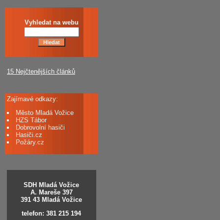
Vyhledat na webu
15 Nejčtenějších článků
Zajímavé odkazy:
Město Mladá Vožice
HZS Tábor
Dobrovolní hasiči
Hasiči.cz
Požáry.cz
SDH Mladá Vožice
A. Mareše 397
391 43 Mladá Vožice
telefon: 381 215 194