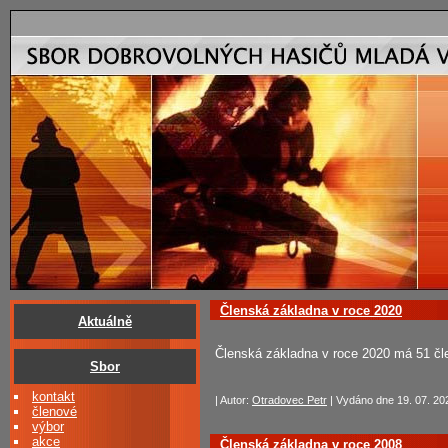
Členská základna v roce 2020
Aktuálně
Členská základna v roce 2020 má 51 čl
Sbor
kontakt
| Autor:
Otradovec Petr
| Vydáno dne 19. 07. 202
členové
výbor
akce
Členská základna v roce 2008